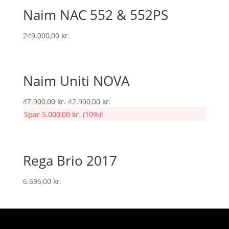
Naim NAC 552 & 552PS
249.000,00
kr.
Naim Uniti NOVA
Original
Current
47.900,00
kr.
42.900,00
kr.
price
price
Spar
5.000,00
kr.
(10%)!
was:
is:
47.900,00 kr..
42.900,00 kr..
Rega Brio 2017
6.695,00
kr.