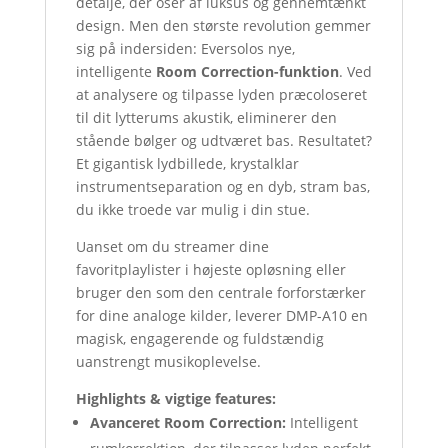
detalje, der oser af luksus og gennemtænkt
design. Men den største revolution gemmer
sig på indersiden: Eversolos nye,
intelligente
Room Correction-funktion
. Ved
at analysere og tilpasse lyden præcoloseret
til dit lytterums akustik, eliminerer den
stående bølger og udtværet bas. Resultatet?
Et gigantisk lydbillede, krystalklar
instrumentseparation og en dyb, stram bas,
du ikke troede var mulig i din stue.
Uanset om du streamer dine
favoritplaylister i højeste opløsning eller
bruger den som den centrale forforstærker
for dine analoge kilder, leverer DMP-A10 en
magisk, engagerende og fuldstændig
uanstrengt musikoplevelse.
Highlights & vigtige features:
Avanceret Room Correction:
Intelligent