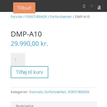
Tilbud
Forside
/
FORSTÆRKER
/
Forforstærker
/ DMP-A10
DMP-A10
29.990,00
kr.
DMP-
A10
antal
Tilføj til kurv
Kategorier:
Eversolo
,
Forforstærker
,
FORSTÆRKER
Beskrivelse