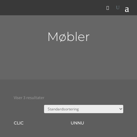
Møbler
Viser 3 resultater
CLIC
UNNU