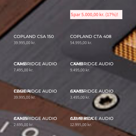
price
price
was:
is:
Spar
5.000,00
kr.
(17%)!
29.900,00 kr..
24.900,00 kr.
COPLAND CSA 150
COPLAND CTA 408
39.995,00
kr.
54.995,00
kr.
CAMBRIDGE AUDIO CXA61
CAMBRIDGE AUDIO CXA81
7.495,00
kr.
9.495,00
kr.
CAMBRIDGE AUDIO EDGE A
CAMBRIDGE AUDIO AXA35
39.995,00
kr.
3.495,00
kr.
CAMBRIDGE AUDIO AXA25
CAMBRIDGE AUDIO AZUR 851A
2.695,00
kr.
12.995,00
kr.