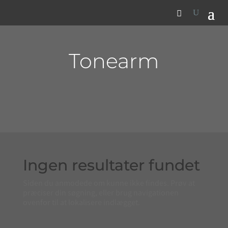
Tonearm
Ingen resultater fundet
Siden du anmodede om kunne ikke findes. Prøv at
præciser din søgning, eller brug navigationen
ovenfor til at lokalisere indlægget.