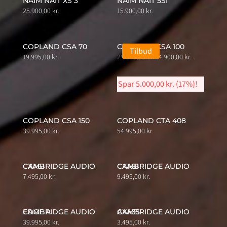
NAIM NAIT XS 3
NAIM NAIT 5SI
25.900,00
kr.
15.900,00
kr.
COPLAND CSA 70
COPLAND CSA 100
Tilbud
Original
Current
19.995,00
kr.
29.900,00
kr.
24.900,00
kr.
price
price
was:
is:
Spar
5.000,00
kr.
(17%)!
29.900,00 kr..
24.900,00 kr.
COPLAND CSA 150
COPLAND CTA 408
39.995,00
kr.
54.995,00
kr.
CAMBRIDGE AUDIO CXA61
CAMBRIDGE AUDIO CXA81
7.495,00
kr.
9.495,00
kr.
CAMBRIDGE AUDIO EDGE A
CAMBRIDGE AUDIO AXA35
39.995,00
kr.
3.495,00
kr.