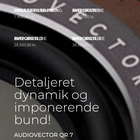
REGA BRIO MK7 FORSTÆRKER MED DIGITAL TILSLUTNING
EVO 100 TUBE INTEGRATED AMPLIFIER
7.490,00
kr.
24.000,00
kr.
EVO 200 TUBE INTEGRATED AMPLIFIER
EVO 300 TUBE INTEGRATED AMPLIFIER
28.500,00
kr.
38.500,00
kr.
Detaljeret
dynamik og
imponerende
bund!
AUDIOVECTOR QR 7