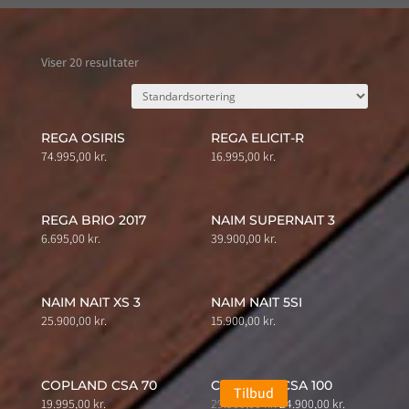
Viser 20 resultater
REGA OSIRIS
REGA ELICIT-R
74.995,00
kr.
16.995,00
kr.
REGA BRIO 2017
NAIM SUPERNAIT 3
6.695,00
kr.
39.900,00
kr.
NAIM NAIT XS 3
NAIM NAIT 5SI
25.900,00
kr.
15.900,00
kr.
COPLAND CSA 70
COPLAND CSA 100
Tilbud
Original
Current
19.995,00
kr.
29.900,00
kr.
24.900,00
kr.