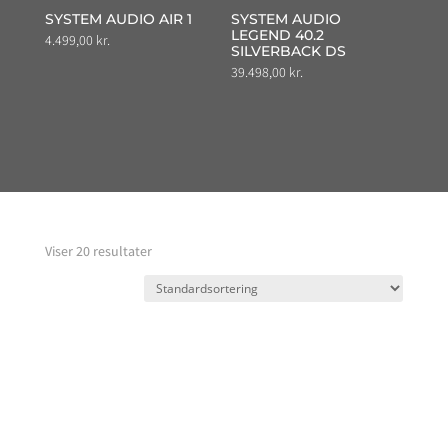
SYSTEM AUDIO AIR 1
SYSTEM AUDIO
LEGEND 40.2
4.499,00
kr.
SILVERBACK DS
39.498,00
kr.
Viser 20 resultater
REGA OSIRIS
REGA ELICIT-R
74.995,00
kr.
16.995,00
kr.
REGA BRIO 2017
NAIM SUPERNAIT 3