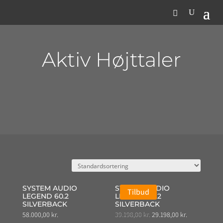
Aktiv Højttaler
SYSTEM AUDIO
SYSTEM AUDIO
Tilbud
LEGEND 60.2
LEGEND 40.2
SILVERBACK
SILVERBACK
Original
Current
58.000,00
kr.
39.198,00
kr.
29.198,00
kr.