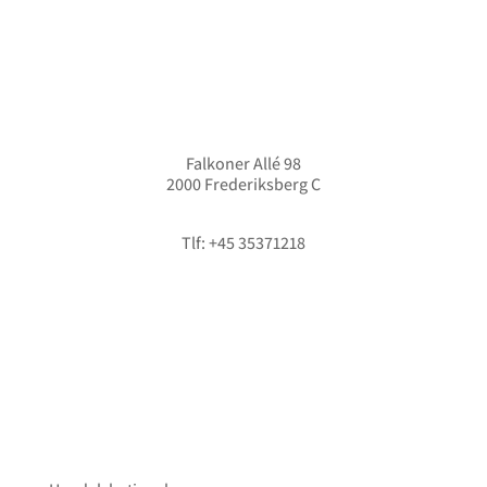
Falkoner Allé 98
2000 Frederiksberg C
info@hififorum.dk
Tlf: +45 35371218