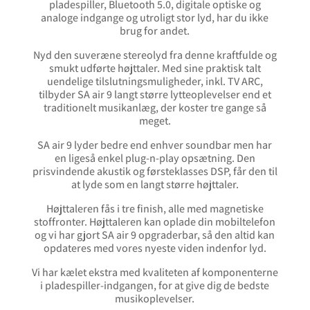
pladespiller, Bluetooth 5.0, digitale optiske og
analoge indgange og utroligt stor lyd, har du ikke
brug for andet.
Nyd den suveræne stereolyd fra denne kraftfulde og
smukt udførte højttaler. Med sine praktisk talt
uendelige tilslutningsmuligheder, inkl. TV ARC,
tilbyder SA air 9 langt større lytteoplevelser end et
traditionelt musikanlæg, der koster tre gange så
meget.
SA air 9 lyder bedre end enhver soundbar men har
en ligeså enkel plug-n-play opsætning. Den
prisvindende akustik og førsteklasses DSP, får den til
at lyde som en langt større højttaler.
Højttaleren fås i tre finish, alle med magnetiske
stoffronter. Højttaleren kan oplade din mobiltelefon
og vi har gjort SA air 9 opgraderbar, så den altid kan
opdateres med vores nyeste viden indenfor lyd.
Vi har kælet ekstra med kvaliteten af komponenterne
i pladespiller-indgangen, for at give dig de bedste
musikoplevelser.