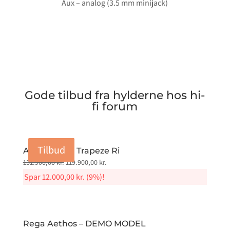
Aux – analog (3.5 mm minijack)
Gode tilbud fra hylderne hos hi-
fi forum
Tilbud
Tilbud
Tilbud
Tilbud
Audiovector Trapeze Ri
Original
Current
131.900,00
kr.
119.900,00
kr.
price
price
Spar
12.000,00
kr.
(9%)!
was:
is:
131.900,00 kr..
119.900,00 kr..
Rega Aethos – DEMO MODEL