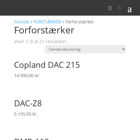
Forside
/
FORSTÆRKER
/ Forforstærker
Forforstærker
Viser 1–9 af 21 resultater
Copland DAC 215
14.995,00
kr.
DAC-Z8
5.195,00
kr.