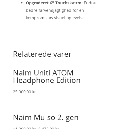
Opgraderet 6″ Touchskærm:
Endnu
bedre farvenøjagtighed for en
kompromisløs visuel oplevelse.
Relaterede varer
Naim Uniti ATOM
Headphone Edition
25.900,00
kr.
Naim Mu-so 2. gen
Original
Current
11.900,00
kr.
8.475,00
kr.