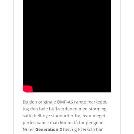
Da den originale DMP-A6 ramte markedet,
tog den hele hi-fi-verdenen med storm og
satte helt nye standarder for, hvor meget
performance man kunne få for pengene.
Nu er
Generation 2
her, og Eversolo har