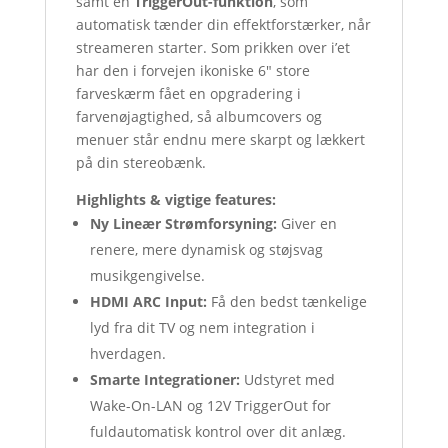
samt en
TriggerOut-funktion
, som
automatisk tænder din effektforstærker, når
streameren starter. Som prikken over i’et
har den i forvejen ikoniske 6″ store
farveskærm fået en opgradering i
farvenøjagtighed, så albumcovers og
menuer står endnu mere skarpt og lækkert
på din stereobænk.
Highlights & vigtige features:
Ny Lineær Strømforsyning:
Giver en
renere, mere dynamisk og støjsvag
musikgengivelse.
HDMI ARC Input:
Få den bedst tænkelige
lyd fra dit TV og nem integration i
hverdagen.
Smarte Integrationer:
Udstyret med
Wake-On-LAN og 12V TriggerOut for
fuldautomatisk kontrol over dit anlæg.