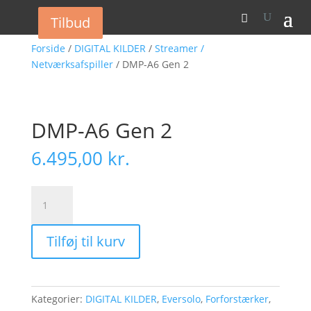
Tilbud
Tilbud
Forside
/
DIGITAL KILDER
/
Streamer /
Netværksafspiller
/ DMP-A6 Gen 2
DMP-A6 Gen 2
6.495,00
kr.
DMP-
A6
Gen
Tilføj til kurv
2
antal
Kategorier:
DIGITAL KILDER
,
Eversolo
,
Forforstærker
,