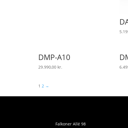
DA
5.19
DMP-A10
DM
29.990,00
kr.
6.49
1
2
→
Falkoner Allé 98