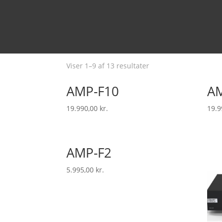
Forside
/ Eversolo
Eversolo
Viser 1–9 af 13 resultater
AMP-F10
A
19.990,00
kr.
19.9
AMP-F2
5.995,00
kr.