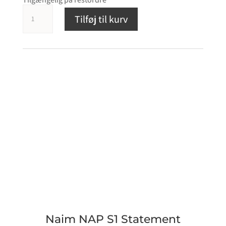
Naim
Tilføj til kurv
NAP
S1
Statement
antal
Naim NAP S1 Statement