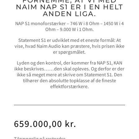
FORNEMME, AT VI MED
NAIM NAP S1 ER I EN HELT
ANDEN LIGA.
NAP S1 monoforstærker – 746 W i 8 Ohm – 1450 W i 4
Ohm – 9.000 W i 1 Ohm.
Statement S1 er udviklet med et eneste formål: At
vise, hvad Naim Audio kan præstere, hvis prisen ikke
er spørgsmålet.
Lyden og den kontrol, der kommer fra NAP S1, KAN
ikke beskrives……den skal opleves. Og derfor er der
ikke så meget mere at skrive om Statement S1. Den
tilhører den absolutte topklasse af de fineste
effektforstærkere.
659.000,00
kr.
Tilgængelig på restordre