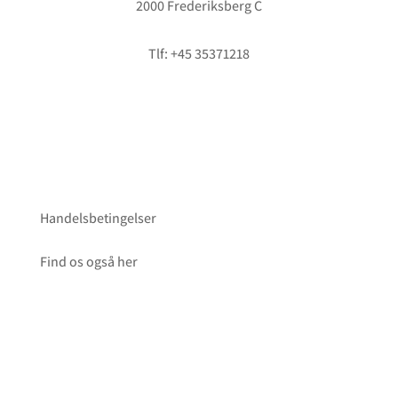
2000 Frederiksberg C
info@hififorum.dk
Tlf: +45 35371218
Handelsbetingelser
Find os også her