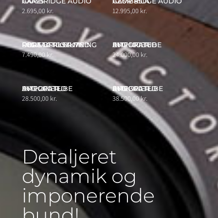
CAMBRIDGE AUDIO AXA25
CAMBRIDGE AUDIO AZUR 851A
2.695,00
kr.
12.995,00
kr.
REGA BRIO MK7 FORSTÆRKER MED DIGITAL TILSLUTNING
EVO 100 TUBE INTEGRATED AMPLIFIER
7.490,00
kr.
24.000,00
kr.
EVO 200 TUBE INTEGRATED AMPLIFIER
EVO 300 TUBE INTEGRATED AMPLIFIER
28.500,00
kr.
38.500,00
kr.
Detaljeret
dynamik og
imponerende
bund!