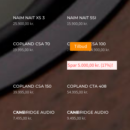
NAIM NAIT XS 3
NAIM NAIT 5SI
25.900,00
kr.
15.900,00
kr.
COPLAND CSA 70
COPLAND CSA 100
Tilbud
Original
Current
19.995,00
kr.
29.900,00
kr.
24.900,00
kr.
price
price
was:
is:
Spar
5.000,00
kr.
(17%)!
29.900,00 kr..
24.900,00 kr.
COPLAND CSA 150
COPLAND CTA 408
39.995,00
kr.
54.995,00
kr.
CAMBRIDGE AUDIO CXA61
CAMBRIDGE AUDIO CXA81
7.495,00
kr.
9.495,00
kr.