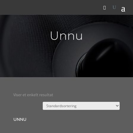
Unnu
Viser et enkelt resultat
UNNU