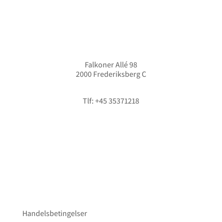
Falkoner Allé 98
2000 Frederiksberg C
info@hififorum.dk
Tlf: +45 35371218
Handelsbetingelser