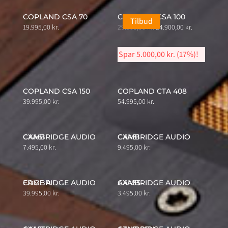
COPLAND CSA 70
COPLAND CSA 100
Tilbud
Original
Current
19.995,00
kr.
29.900,00
kr.
24.900,00
kr.
price
price
was:
is:
Spar
5.000,00
kr.
(17%)!
29.900,00 kr..
24.900,00 kr.
COPLAND CSA 150
COPLAND CTA 408
39.995,00
kr.
54.995,00
kr.
CAMBRIDGE AUDIO CXA61
CAMBRIDGE AUDIO CXA81
7.495,00
kr.
9.495,00
kr.
CAMBRIDGE AUDIO EDGE A
CAMBRIDGE AUDIO AXA35
39.995,00
kr.
3.495,00
kr.