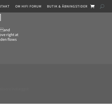
NTAKT
OM HIFI FORUM
BUTIK & ÅBNINGSTIDER
1
a and
ve right at
uden flows
alisere indlægget.