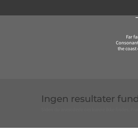
Far f
Consonanti
the coast
Ingen resultater fun
Siden du anmodede om kunne ikke findes. Prøv a