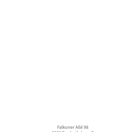
38.500,00
kr.
Falkoner Allé 98