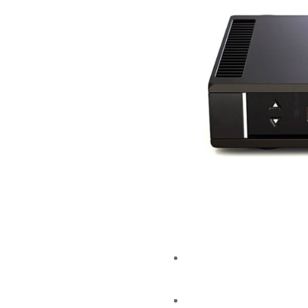
REGA OSIRIS
74.995,00
kr.