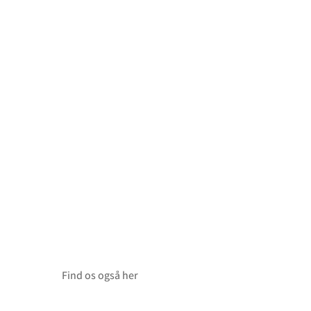
 851A
RKER MED DIGITAL TILSLUTNING
ED AMPLIFIER
TED AMPLIFIER
TED AMPLIFIER
Find os også her