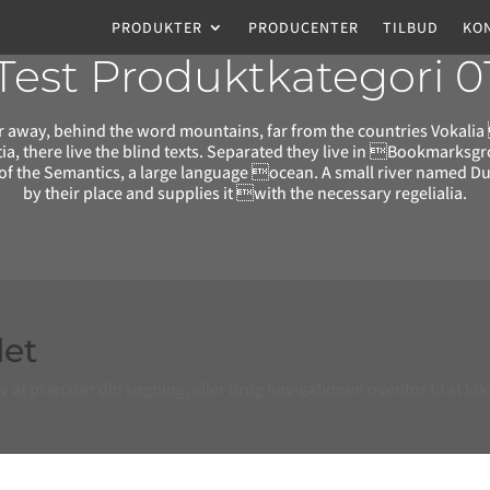
PRODUKTER
PRODUCENTER
TILBUD
KO
Test Produktkategori 0
ar away, behind the word mountains, far from the countries Vokali
a, there live the blind texts. Separated they live in Bookmarksgro
 of the Semantics, a large language ocean. A small river named D
by their place and supplies it with the necessary regelialia.
det
t præciser din søgning, eller brug navigationen ovenfor til at lok