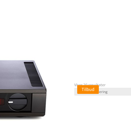
Detaljere
imponere
AUDIOVECTOR QR 7
Audiovectors nye flagskib i 
basenheder, en 6" mellemtone
lykkes at bygge en meget dyna
KIG IND I BUTIKKEN HVOR 
Viser 20 resultater
Tilbud