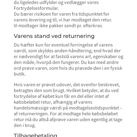
du ligeledes udfylder og vedlægger vores
Fortrydelsesformular.
Du bærer risikoen for varen fra tidspunktet for
varens levering og til, vi har modtaget den retur.
Vi modtager ikke pakker sendt pr. efterkrav.
Varens stand ved returnering
Du hæfter kun for eventuel forringelse af varens
værdi, som skyldes anden håndtering, end hvad der
er nødvendigt for at fastslå varens art, egenskaber og
den måde, hvorpå den fungerer. Du kan med andre
ord prøve varen, som hvis du prøvede den i en fysisk
butik.
Hvis varen er prøvet udover, det ovenfor beskrevet,
betragtes den som brugt. Hvilket betyder, at du ved
fortrydelse af købet kun får en del eller intet af
købsbeløbet retur, afhængig af varens
handelsmæssige værdi på modtagelsestidspunktet –
af returneringen. For at modtage hele købsbeløbet
retur må du altså afprøve varen uden egentlig at tage
den i brug.
Tilbagebetaling