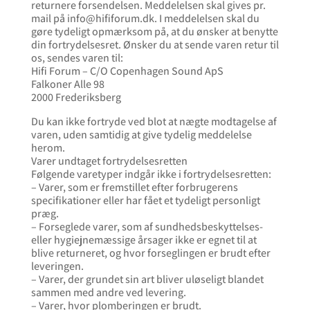
returnere forsendelsen. Meddelelsen skal gives pr.
mail på info@hififorum.dk. I meddelelsen skal du
gøre tydeligt opmærksom på, at du ønsker at benytte
din fortrydelsesret. Ønsker du at sende varen retur til
os, sendes varen til:
Hifi Forum – C/O Copenhagen Sound ApS
Falkoner Alle 98
2000 Frederiksberg
Du kan ikke fortryde ved blot at nægte modtagelse af
varen, uden samtidig at give tydelig meddelelse
herom.
Varer undtaget fortrydelsesretten
Følgende varetyper indgår ikke i fortrydelsesretten:
– Varer, som er fremstillet efter forbrugerens
specifikationer eller har fået et tydeligt personligt
præg.
– Forseglede varer, som af sundhedsbeskyttelses-
eller hygiejnemæssige årsager ikke er egnet til at
blive returneret, og hvor forseglingen er brudt efter
leveringen.
– Varer, der grundet sin art bliver uløseligt blandet
sammen med andre ved levering.
– Varer, hvor plomberingen er brudt.