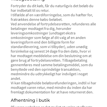
Fortryder du dit køb, får du naturligvis det beløb du
har indbetalt til os retur.
I tilfælde af en værdiforringelse, som du hæfter for,
fratrækkes denne købs-beløbet.
Ved anvendelse af fortrydelsesretten, refunderes alle
betalinger modtaget fra dig, herunder
leveringsomkostninger (undtaget ekstra
omkostninger som følge af dit valg af en anden
leveringsform end den billigste form for
standardlevering, som vi tilbyder), uden unødig
forsinkelse og senest 14 dage fra den dato, hvor vi
har modtaget meddelelse om din beslutning om at
gøre brug af fortrydelsesretten. Tilbagebetaling
gennemføres med samme betalingsmiddel, som du
benyttede ved den oprindelige transaktion,
medmindre du udtrykkeligt har indvilget i noget
andet.
Vi kan tilbageholde beløbsrefunderingen, indtil vi har
modtaget varen retur, med mindre du inden da har
fremlagt dokumentation for at have returneret den.
Afhentning i butik