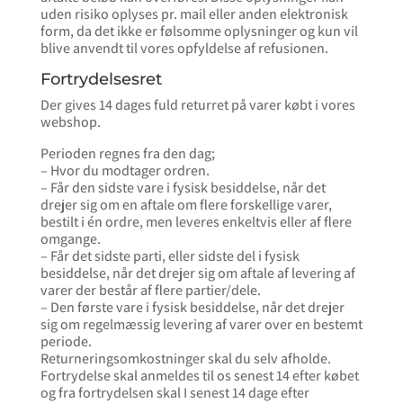
uden risiko oplyses pr. mail eller anden elektronisk
form, da det ikke er følsomme oplysninger og kun vil
blive anvendt til vores opfyldelse af refusionen.
Fortrydelsesret
Der gives 14 dages fuld returret på varer købt i vores
webshop.
Perioden regnes fra den dag;
– Hvor du modtager ordren.
– Får den sidste vare i fysisk besiddelse, når det
drejer sig om en aftale om flere forskellige varer,
bestilt i én ordre, men leveres enkeltvis eller af flere
omgange.
– Får det sidste parti, eller sidste del i fysisk
besiddelse, når det drejer sig om aftale af levering af
varer der består af flere partier/dele.
– Den første vare i fysisk besiddelse, når det drejer
sig om regelmæssig levering af varer over en bestemt
periode.
Returneringsomkostninger skal du selv afholde.
Fortrydelse skal anmeldes til os senest 14 efter købet
og fra fortrydelsen skal I senest 14 dage efter