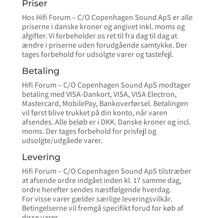
Priser
Hos Hifi Forum – C/O Copenhagen Sound ApS er alle
priserne i danske kroner og angivet inkl. moms og
afgifter. Vi forbeholder os ret til fra dag til dag at
ændre i priserne uden forudgående samtykke. Der
tages forbehold for udsolgte varer og tastefejl.
Betaling
Hifi Forum – C/O Copenhagen Sound ApS modtager
betaling med VISA-Dankort, VISA, VISA Electron,
Mastercard, MobilePay, Bankoverførsel. Betalingen
vil først blive trukket på din konto, når varen
afsendes. Alle beløb er i DKK. Danske kroner og incl.
moms. Der tages forbehold for prisfejl og
udsolgte/udgåede varer.
Levering
Hifi Forum – C/O Copenhagen Sound ApS tilstræber
at afsende ordre indgået inden kl. 17 samme dag,
ordre herefter sendes næstfølgende hverdag.
For visse varer gælder særlige leveringsvilkår.
Betingelserne vil fremgå specifikt forud for køb af
disse varer.