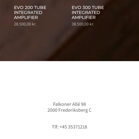
EVO 200 TUBE
EVO 300 TUBE
INTEGRATED
INTEGRATED
AMPLIFIER
AMPLIFIER
28.500,00
kr.
38.500,00
kr.
Falkoner Allé 98
2000 Frederiksberg C
info@hififorum.dk
Tlf: +45 35371218