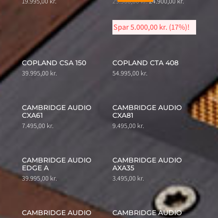
Original
Current
19.995,00
kr.
29.900,00
kr.
24.900,00
kr.
price
price
was:
is:
Spar
5.000,00
kr.
(17%)!
29.900,00 kr..
24.900,00 kr.
COPLAND CSA 150
COPLAND CTA 408
39.995,00
kr.
54.995,00
kr.
CAMBRIDGE AUDIO
CAMBRIDGE AUDIO
CXA61
CXA81
7.495,00
kr.
9.495,00
kr.
CAMBRIDGE AUDIO
CAMBRIDGE AUDIO
EDGE A
AXA35
39.995,00
kr.
3.495,00
kr.
CAMBRIDGE AUDIO
CAMBRIDGE AUDIO