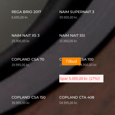
REGA BRIO 2017
NAIM SUPERNAIT 3
6.695,00
kr.
39.900,00
kr.
NAIM NAIT XS 3
NAIM NAIT 5SI
25.900,00
kr.
15.900,00
kr.
COPLAND CSA 70
COPLAND CSA 100
Tilbud
Original
Current
19.995,00
kr.
29.900,00
kr.
24.900,00
kr.
price
price
was:
is:
Spar
5.000,00
kr.
(17%)!
29.900,00 kr..
24.900,00 kr.
COPLAND CSA 150
COPLAND CTA 408
39.995,00
kr.
54.995,00
kr.