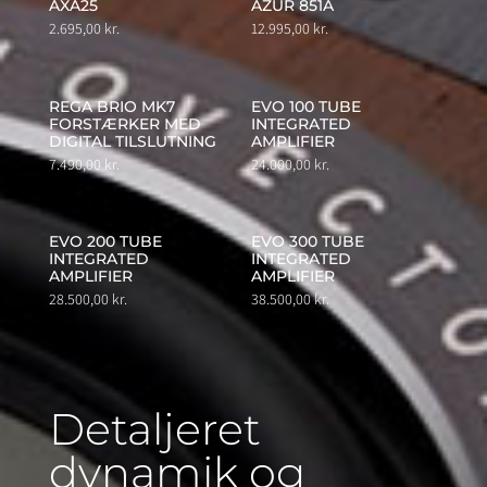
AXA25
AZUR 851A
2.695,00
kr.
12.995,00
kr.
REGA BRIO MK7
EVO 100 TUBE
FORSTÆRKER MED
INTEGRATED
DIGITAL TILSLUTNING
AMPLIFIER
7.490,00
kr.
24.000,00
kr.
EVO 200 TUBE
EVO 300 TUBE
INTEGRATED
INTEGRATED
AMPLIFIER
AMPLIFIER
28.500,00
kr.
38.500,00
kr.
Detaljeret
dynamik og