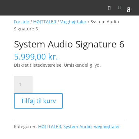
Forside
/
HØJTTALER
/
Væghøjttaler
/ System Audio
Signature 6
System Audio Signature 6
5.999,00
kr.
Diskret tilstedeværelse. Umiskendelig lyd.
System
Audio
Signature
Tilføj til kurv
6
antal
Kategorier:
HØJTTALER
,
System Audio
,
Væghøjttaler