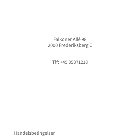
Falkoner Allé 98
2000 Frederiksberg C
info@hififorum.dk
Tlf: +45 35371218
Handelsbetingelser