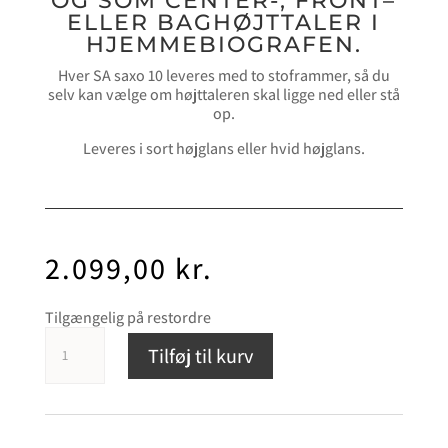
OG SOM CENTER-, FRONT–
ELLER BAGHØJTTALER I
HJEMMEBIOGRAFEN.
Hver SA saxo 10 leveres med to stoframmer, så du
selv kan vælge om højttaleren skal ligge ned eller stå
op.
Leveres i sort højglans eller hvid højglans.
2.099,00
kr.
Tilgængelig på restordre
System
Tilføj til kurv
Audio
Saxo
10
antal