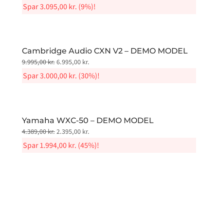
price
price
Spar
3.095,00
kr.
(9%)!
was:
is:
32.995,00 kr..
29.900,00 kr..
Cambridge Audio CXN V2 – DEMO MODEL
Original
Current
9.995,00
kr.
6.995,00
kr.
price
price
Spar
3.000,00
kr.
(30%)!
was:
is:
9.995,00 kr..
6.995,00 kr..
Yamaha WXC-50 – DEMO MODEL
Original
Current
4.389,00
kr.
2.395,00
kr.
price
price
Spar
1.994,00
kr.
(45%)!
was:
is:
4.389,00 kr..
2.395,00 kr..