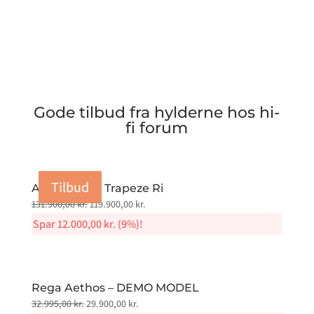
Gode tilbud fra hylderne hos hi-
fi forum
Tilbud
Tilbud
Tilbud
Tilbud
Audiovector Trapeze Ri
Original
Current
131.900,00
kr.
119.900,00
kr.
price
price
Spar
12.000,00
kr.
(9%)!
was:
is:
131.900,00 kr..
119.900,00 kr..
Rega Aethos – DEMO MODEL
Original
Current
32.995,00
kr.
29.900,00
kr.