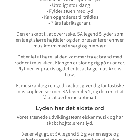
• Utroligt stor klang
• Fylder stuen med lyd
• Kan opgraderes til trådløs
• 7 års fabriksgaranti
Den er skabt til at overraske. SA legend 5 lyder som
en langt større højttaler og den præsenterer enhver
musikform med energi og nærvær.
Det er let at høre, at den kommer fra et brand med
rødder i musikken. Klangen er stor og rig på nuancer.
Rytmen er præcis og det er let at følge musikkens
flow.
Et musikanlæg i en god kvalitet giver dig fantastiske
musikoplevelser med SA legend 5.2, og den er let at
få til at performe optimalt.
Lyden har det sidste ord
Vores trænede udviklingsteam elsker musik og har
skabt højttalerens lyd.
Det er vigtigt, at SA legend 5.2 giver en ægte og
naturtro musikoplevelse og vores krav til lyden