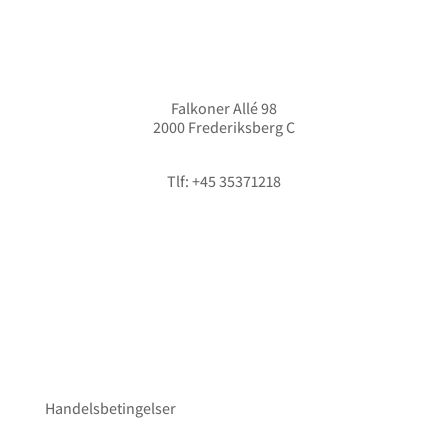
Falkoner Allé 98
2000 Frederiksberg C
info@hififorum.dk
Tlf: +45 35371218
Handelsbetingelser