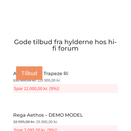
Gode tilbud fra hylderne hos hi-
fi forum
Tilbud
Tilbud
Tilbud
Tilbud
Audiovector Trapeze Ri
Original
Current
131.900,00
kr.
119.900,00
kr.
price
price
Spar
12.000,00
kr.
(9%)!
was:
is:
131.900,00 kr..
119.900,00 kr..
Rega Aethos – DEMO MODEL
Original
Current
32.995,00
kr.
29.900,00
kr.
price
price
Spar
3.095,00
kr.
(9%)!