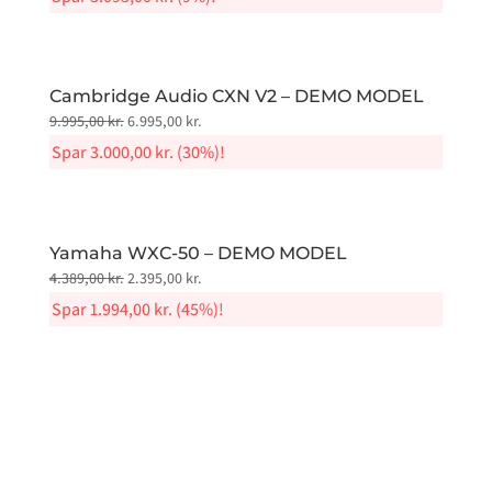
was:
is:
32.995,00 kr..
29.900,00 kr..
Cambridge Audio CXN V2 – DEMO MODEL
Original
Current
9.995,00
kr.
6.995,00
kr.
price
price
Spar
3.000,00
kr.
(30%)!
was:
is:
9.995,00 kr..
6.995,00 kr..
Yamaha WXC-50 – DEMO MODEL
Original
Current
4.389,00
kr.
2.395,00
kr.
price
price
Spar
1.994,00
kr.
(45%)!
was:
is:
4.389,00 kr..
2.395,00 kr..