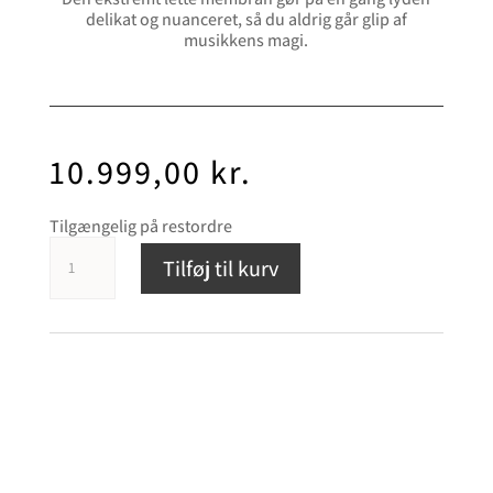
delikat og nuanceret, så du aldrig går glip af
musikkens magi.
10.999,00
kr.
Tilgængelig på restordre
System
Tilføj til kurv
Audio
Legend
5.2
antal