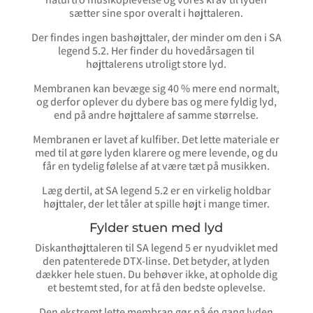
sætter sine spor overalt i højttaleren.
Der findes ingen bashøjttaler, der minder om den i SA
legend 5.2. Her finder du hovedårsagen til
højttalerens utroligt store lyd.
Membranen kan bevæge sig 40 % mere end normalt,
og derfor oplever du dybere bas og mere fyldig lyd,
end på andre højttalere af samme størrelse.
Membranen er lavet af kulfiber. Det lette materiale er
med til at gøre lyden klarere og mere levende, og du
får en tydelig følelse af at være tæt på musikken.
Læg dertil, at SA legend 5.2 er en virkelig holdbar
højttaler, der let tåler at spille højt i mange timer.
Fylder stuen med lyd
Diskanthøjttaleren til SA legend 5 er nyudviklet med
den patenterede DTX-linse. Det betyder, at lyden
dækker hele stuen. Du behøver ikke, at opholde dig
et bestemt sted, for at få den bedste oplevelse.
Den ekstremt lette membran gør på én gang lyden