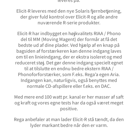
leveres på.
Elicit-R leveres med den nye Solaris fjernbetjening,
der giver fuld kontrol over Elicit-R og alle andre
nuværende R-serie produkter.
Elicit-R har indbygget en højkvalitets RIAA / Phono
del til MM (Moving Magent) der formår at få det
bedste ud af dine plader. Ved hjælp af en knap på
bagsiden af forstærkeren kan denne indgang laves
om til en linieindgang, der er ekstra isoleret og med
reduceret støj. Det gør denne indgang specielt egnet
til at tilslutte en endnu bedre ekstern RIAA /
Phonoforforstærker, som F.eks. Rega’a egen Aria.
Indgangen kan, naturligvis, også benyttes med
normale CD-afspillere eller f.eks. en DAC.
Med mere end 100 watt pr. kanal er her masser af saft
og kraft og vores egne tests har da også været meget
positive.
Rega anbefaler at man lader Elicit-R stå tændt, da den
lyder markant bedre når den er varm.