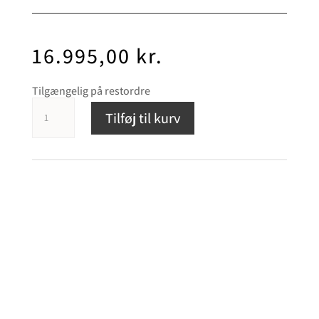
16.995,00
kr.
Tilgængelig på restordre
Rega
Tilføj til kurv
Elicit-
R
antal