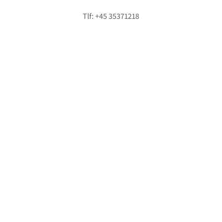
info@hififorum.dk
Tlf: +45 35371218