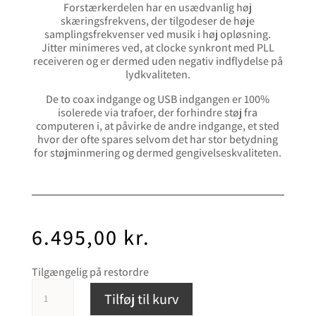
Forstærkerdelen har en usædvanlig høj
skæringsfrekvens, der tilgodeser de høje
samplingsfrekvenser ved musik i høj opløsning.
Jitter minimeres ved, at clocke synkront med PLL
receiveren og er dermed uden negativ indflydelse på
lydkvaliteten.
De to coax indgange og USB indgangen er 100%
isolerede via trafoer, der forhindre støj fra
computeren i, at påvirke de andre indgange, et sted
hvor der ofte spares selvom det har stor betydning
for støjminmering og dermed gengivelseskvaliteten.
6.495,00
kr.
Tilgængelig på restordre
Rega
Tilføj til kurv
DAC
R