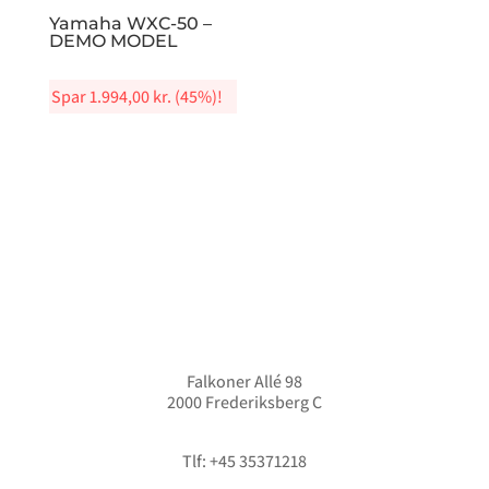
Yamaha WXC-50 –
DEMO MODEL
Spar
1.994,00
kr.
(45%)!
Falkoner Allé 98
2000 Frederiksberg C
info@hififorum.dk
Tlf: +45 35371218