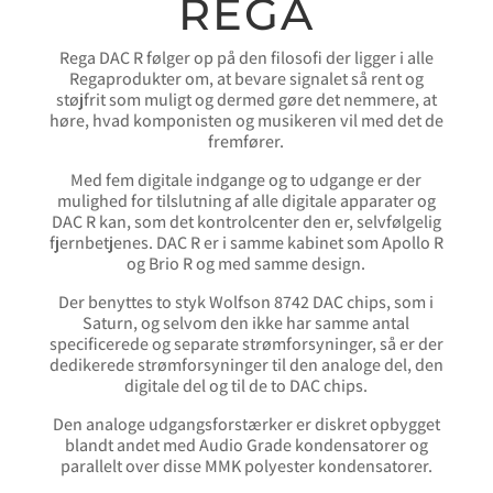
REGA
Rega DAC R følger op på den filosofi der ligger i alle
Regaprodukter om, at bevare signalet så rent og
støjfrit som muligt og dermed gøre det nemmere, at
høre, hvad komponisten og musikeren vil med det de
fremfører.
Med fem digitale indgange og to udgange er der
mulighed for tilslutning af alle digitale apparater og
DAC R kan, som det kontrolcenter den er, selvfølgelig
fjernbetjenes. DAC R er i samme kabinet som Apollo R
og Brio R og med samme design.
Der benyttes to styk Wolfson 8742 DAC chips, som i
Saturn, og selvom den ikke har samme antal
specificerede og separate strømforsyninger, så er der
dedikerede strømforsyninger til den analoge del, den
digitale del og til de to DAC chips.
Den analoge udgangsforstærker er diskret opbygget
blandt andet med Audio Grade kondensatorer og
parallelt over disse MMK polyester kondensatorer.