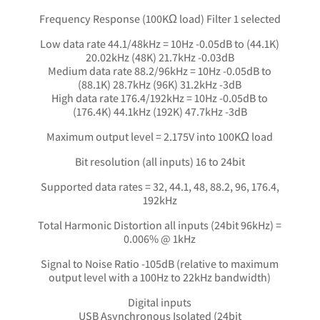
Frequency Response (100KΩ load) Filter 1 selected
Low data rate 44.1/48kHz = 10Hz -0.05dB to (44.1K)
20.02kHz (48K) 21.7kHz -0.03dB
Medium data rate 88.2/96kHz = 10Hz -0.05dB to
(88.1K) 28.7kHz (96K) 31.2kHz -3dB
High data rate 176.4/192kHz = 10Hz -0.05dB to
(176.4K) 44.1kHz (192K) 47.7kHz -3dB
Maximum output level = 2.175V into 100KΩ load
Bit resolution (all inputs) 16 to 24bit
Supported data rates = 32, 44.1, 48, 88.2, 96, 176.4,
192kHz
Total Harmonic Distortion all inputs (24bit 96kHz) =
0.006% @ 1kHz
Signal to Noise Ratio -105dB (relative to maximum
output level with a 100Hz to 22kHz bandwidth)
Digital inputs
USB Asynchronous Isolated (24bit