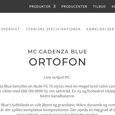
PRODUKTER
PRODUCENTER
TILBUD
K
OVERSIGT
TEKNISKE SPECIFIKATIONER
ANMELDELSER
MC CADENZA BLUE
ORTOFON
Low output MC.
a Blue benytter en Nude FG 70 stylus med en meget tynd rubin cant
 viklet med 6NX (99.9999 %) ren sølvtråd. En ny og forbedret vikle
bedre kanalbalance.
Blue’s lydbillede er vidt åbent og grandiøst. Mikro dynamik og rum
 når der spilles komplekse kompositioner. Der opnås en høj grad af de
perspektivet, som giver en stor tilstedeværelse.