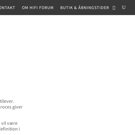
ONTAKT
OM HIFI FORUM
BUTIK & ÅBNINGSTIDER
ilever.
proces giver
 vil være
finition i