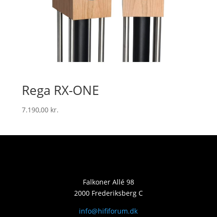
Rega RX-ONE
7.190,00
kr.
Falkoner Allé 98
2000 Frederiksberg C
info@hififorum.dk