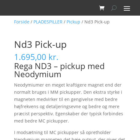
Forside
/
PLADESPILLER
/
Pickup
/ Nd3 Pick-up
Nd3 Pick-up
1.695,00
kr.
Rega ND3 – pickup med
Neodymium
Neodymiumer en meget kraftigere magnet end der
normalt bruges i MM pickupper. Den ekstra styrke i
magneten medvirker til en gengivelse med bedre
højfrekvens og detaljeringsevne og bedre og mere
præcist perspektiv. Egenskaber der typisk forbindes
med bedre MC pickupper.
I modsætning til MC pickupper så opretholder
Neodymium magneten det høje output, der giver det