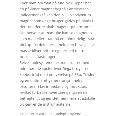
Hvor man normalt på MM pick upper har
en på-limet magnet bagpå Cantileveren
(nålearmen) så kan den N55 Neodymium
magnet som Rega bruger glides på plads i
det rum der er skabt bagerst på armrøret.
Det betyder at man ikke kan se magneten,
som man ellers kan på en “almindelig” MM
pickup. Fordelen er at hele den bevægelige
masse bliver lettere og dermed mere
præcis i aftastningen.
Selve spolesystemet er konstrueret med
minimerede spoler hvor Rega bruger en
kobbertråd med en tykkelse på 38µ. Tråden
og en optimeret generatorsymmetri,
resulterer i lav impedans og induktion,
hvilket forbedrer overtone gengivelsen
betragteligt og gør det nemmere at adskille
og genkende instrumenterne
Huset er støbt i PPS (polyphenylene