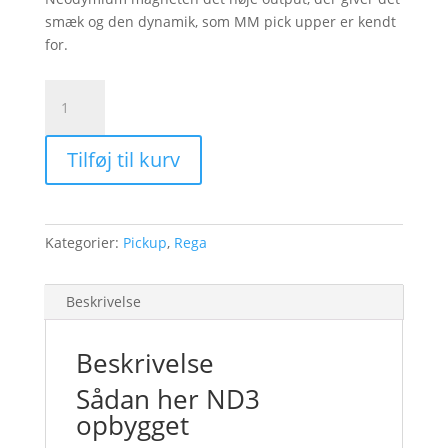
smæk og den dynamik, som MM pick upper er kendt
for.
Nd3
Pick-
up
Tilføj til kurv
antal
Kategorier:
Pickup
,
Rega
Beskrivelse
Beskrivelse
Sådan her ND3
opbygget