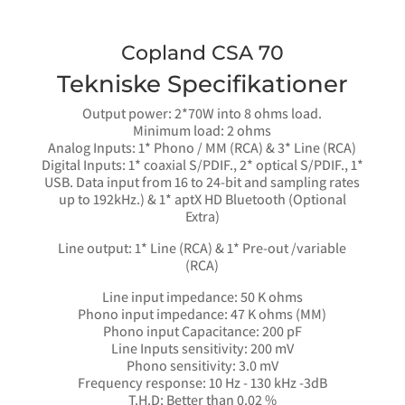
Copland CSA 70
Tekniske Specifikationer
Output power: 2*70W into 8 ohms load.
Minimum load: 2 ohms
Analog Inputs: 1* Phono / MM (RCA) & 3* Line (RCA)
Digital Inputs: 1* coaxial S/PDIF., 2* optical S/PDIF., 1*
USB. Data input from 16 to 24-bit and sampling rates
up to 192kHz.) & 1* aptX HD Bluetooth (Optional
Extra)
Line output: 1* Line (RCA) & 1* Pre-out /variable
(RCA)
Line input impedance: 50 K ohms
Phono input impedance: 47 K ohms (MM)
Phono input Capacitance: 200 pF
Line Inputs sensitivity: 200 mV
Phono sensitivity: 3.0 mV
Frequency response: 10 Hz - 130 kHz -3dB
T.H.D: Better than 0.02 %