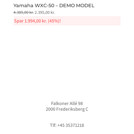
Yamaha WXC-50 – DEMO MODEL
Original
Current
4.389,00
kr.
2.395,00
kr.
price
price
Spar
1.994,00
kr.
(45%)!
was:
is:
4.389,00 kr..
2.395,00 kr..
Falkoner Allé 98
2000 Frederiksberg C
info@hififorum.dk
Tlf: +45 35371218