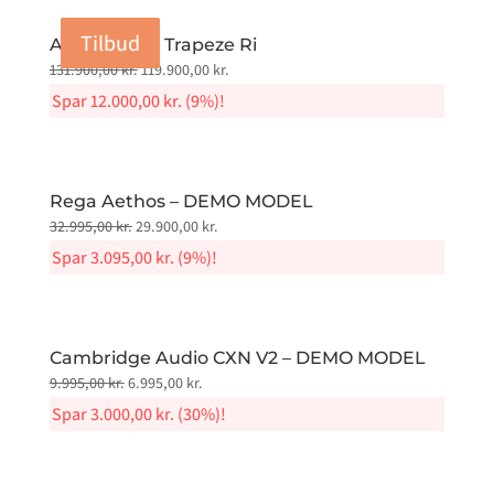
Tilbud
Tilbud
Tilbud
Tilbud
Audiovector Trapeze Ri
Original
Current
131.900,00
kr.
119.900,00
kr.
price
price
Spar
12.000,00
kr.
(9%)!
was:
is:
131.900,00 kr..
119.900,00 kr..
Rega Aethos – DEMO MODEL
Original
Current
32.995,00
kr.
29.900,00
kr.
price
price
Spar
3.095,00
kr.
(9%)!
was:
is:
32.995,00 kr..
29.900,00 kr..
Cambridge Audio CXN V2 – DEMO MODEL
Original
Current
9.995,00
kr.
6.995,00
kr.
price
price
Spar
3.000,00
kr.
(30%)!
was:
is:
9.995,00 kr..
6.995,00 kr..