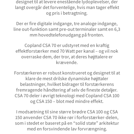
designet til at levere enestående lydoplevelser, der
langt overgår det forventelige, hvis man tager effekt
og pris i betragtning.
Der er fire digitale indgange, tre analoge indgange,
line out-funktion samt pre-out terminaler samt en 6,3
mm hovedtelefonudgang på fronten.
Copland CSA 70 er udstyret med en kraftig
effektforstærker med 70 Watt per kanal – og vil nok
overraske dem, der tror, at deres højttalere er
krævende.
Forstærkeren er robust konstrueret og designet til at
klare de mest drilske dynamiske højttaler
belastninger, hvilket bidrager til forstærkerens
fremragende håndtering af selv de fineste detaljer.
CSA 70 deler i øvrigt teknologi med Copland CSA 100
og CSA 150 – blot med mindre effekt.
I modsætning til sine større brødre CSA 100 og CSA
150 anvender CSA 70 ikke rør i forforstærker-delen,
som i stedet er baseret på en “solid state” arkitektur
med en forsvindende lav forvrængning.