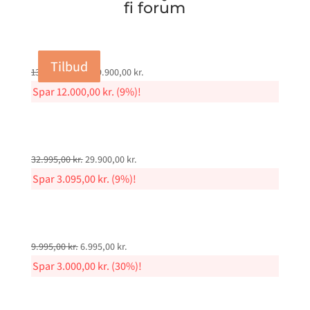
fi forum
Tilbud
Tilbud
Tilbud
Tilbud
Original
Current
131.900,00
kr.
119.900,00
kr.
price
price
Spar
12.000,00
kr.
(9%)!
was:
is:
131.900,00 kr..
119.900,00 kr..
Original
Current
32.995,00
kr.
29.900,00
kr.
price
price
Spar
3.095,00
kr.
(9%)!
was:
is:
32.995,00 kr..
29.900,00 kr..
Original
Current
9.995,00
kr.
6.995,00
kr.
price
price
Spar
3.000,00
kr.
(30%)!
was:
is:
9.995,00 kr..
6.995,00 kr..