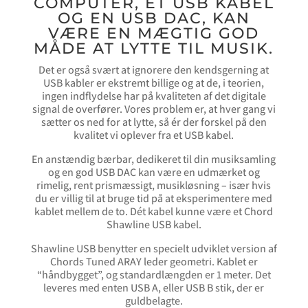
COMPUTER, ET USB KABEL
OG EN USB DAC, KAN
VÆRE EN MÆGTIG GOD
MÅDE AT LYTTE TIL MUSIK.
Det er også svært at ignorere den kendsgerning at
USB kabler er ekstremt billige og at de, i teorien,
ingen indflydelse har på kvaliteten af det digitale
signal de overfører. Vores problem er, at hver gang vi
sætter os ned for at lytte, så ér der forskel på den
kvalitet vi oplever fra et USB kabel.
En anstændig bærbar, dedikeret til din musiksamling
og en god USB DAC kan være en udmærket og
rimelig, rent prismæssigt, musikløsning – især hvis
du er villig til at bruge tid på at eksperimentere med
kablet mellem de to. Dét kabel kunne være et Chord
Shawline USB kabel.
Shawline USB benytter en specielt udviklet version af
Chords Tuned ARAY leder geometri. Kablet er
“håndbygget”, og standardlængden er 1 meter. Det
leveres med enten USB A, eller USB B stik, der er
guldbelagte.