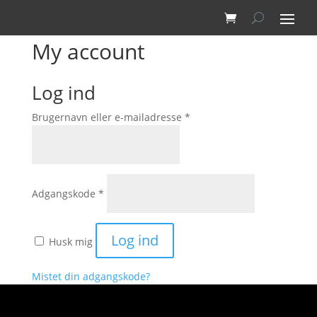
My account
Log ind
Påkrævet
Brugernavn eller e-mailadresse
*
Påkrævet
Adgangskode
*
Log ind
Husk mig
Mistet din adgangskode?