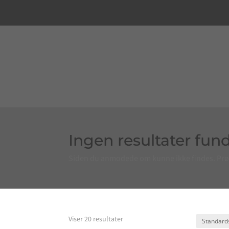
Ingen resultater fun
Siden du anmodede om kunne ikke findes. Prøv a
Viser 20 resultater