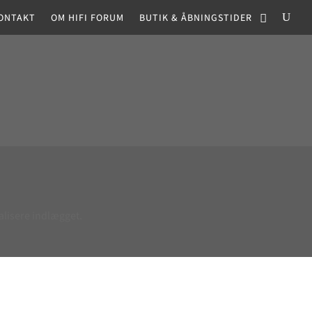
ONTAKT
OM HIFI FORUM
BUTIK & ÅBNINGSTIDER
alisere indlægget.
t dynamik og