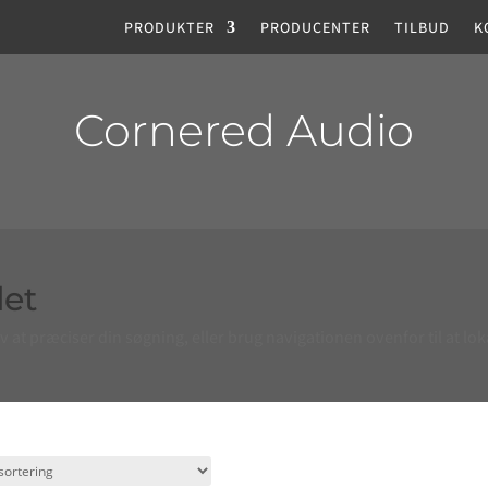
PRODUKTER
PRODUCENTER
TILBUD
K
Cornered Audio
det
t præciser din søgning, eller brug navigationen ovenfor til at lok
Detaljere