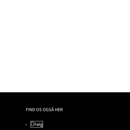
GA BRIO MK7
EVO 100 TUBE
ORSTÆRKER MED
INTEGRATED
GITAL TILSLUTNING
AMPLIFIER
490,00
kr.
24.000,00
kr.
O 300 TUBE
TEGRATED
PLIFIER
.500,00
kr.
FIND OS OGSÅ HER
Følg